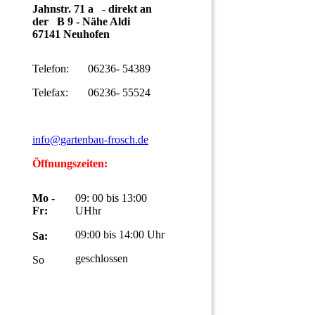
Jahnstr. 71 a - direkt an
der B 9 - Nähe Aldi
67141 Neuhofen
Telefon:
06236- 54389
Telefax:
06236- 55524
info@gartenbau-frosch.de
Öffnungszeiten:
Mo -
09: 00 bis 13:00
Fr:
UHhr
09:00 bis 14:00 Uhr
Sa:
geschlossen
So